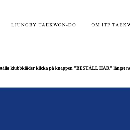
R
LJUNGBY TAEKWON-DO
OM ITF TAEK
eställa klubbkläder klicka på knappen "BESTÄLL HÄR" längst ne