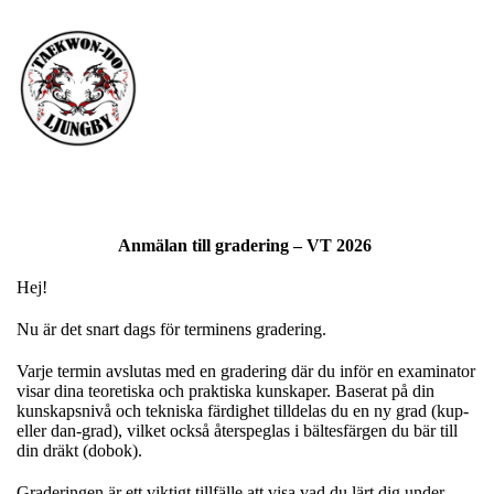
Anmälan till gradering – VT 2026
Hej!
Nu är det snart dags för terminens gradering.
Varje termin avslutas med en gradering där du inför en examinator
visar dina teoretiska och praktiska kunskaper. Baserat på din
kunskapsnivå och tekniska färdighet tilldelas du en ny grad (kup-
eller dan-grad), vilket också återspeglas i bältesfärgen du bär till
din dräkt (dobok).
Graderingen är ett viktigt tillfälle att visa vad du lärt dig under